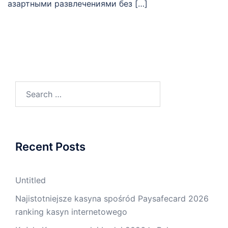
азартными развлечениями без […]
Search
for:
Recent Posts
Untitled
Najistotniejsze kasyna spośród Paysafecard 2026
ranking kasyn internetowego