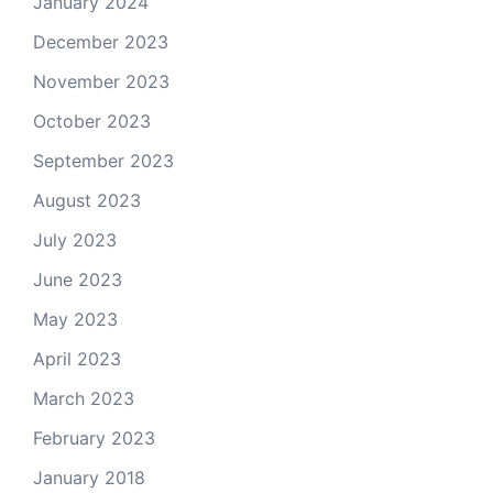
January 2024
December 2023
November 2023
October 2023
September 2023
August 2023
July 2023
June 2023
May 2023
April 2023
March 2023
February 2023
January 2018