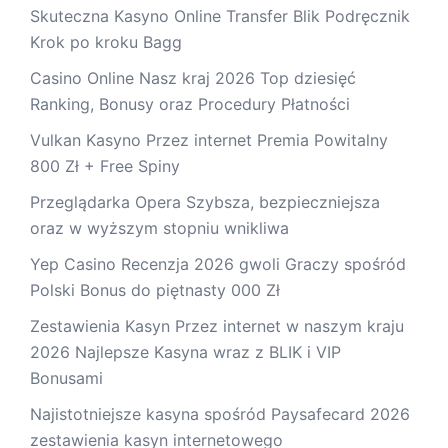
Skuteczna Kasyno Online Transfer Blik Podręcznik
Krok po kroku Bagg
Casino Online Nasz kraj 2026 Top dziesięć
Ranking, Bonusy oraz Procedury Płatności
Vulkan Kasyno Przez internet Premia Powitalny
800 Zł + Free Spiny
Przeglądarka Opera Szybsza, bezpieczniejsza
oraz w wyższym stopniu wnikliwa
Yep Casino Recenzja 2026 gwoli Graczy spośród
Polski Bonus do piętnasty 000 Zł
Zestawienia Kasyn Przez internet w naszym kraju
2026 Najlepsze Kasyna wraz z BLIK i VIP
Bonusami
Najistotniejsze kasyna spośród Paysafecard 2026
zestawienia kasyn internetowego