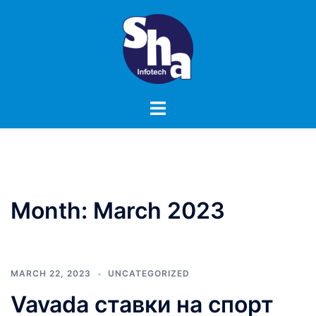
Skip
to
content
Toggle
menu
Month:
March 2023
MARCH 22, 2023
UNCATEGORIZED
Vavada ставки на спорт