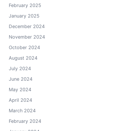
February 2025
January 2025
December 2024
November 2024
October 2024
August 2024
July 2024
June 2024
May 2024
April 2024
March 2024
February 2024