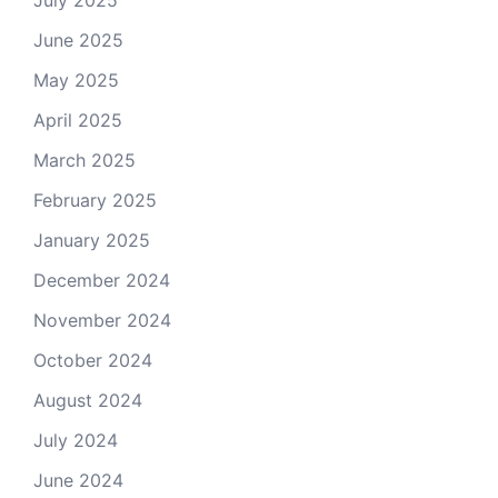
July 2025
June 2025
May 2025
April 2025
March 2025
February 2025
January 2025
December 2024
November 2024
October 2024
August 2024
July 2024
June 2024