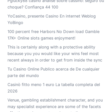
Pglucky88 casino análise sobre cassino: seguro ou
choque? Confiança 44 100
YoCasino, presente Casino En internet Weblog
YoBingo
100 percent free Harbors No Down load Gamble
17K+ Online slots games enjoyment!
This is certainly along with a protective ability
because you you would like your wins feel most
recent always in order to get from inside the sync
Tu Casino Online Publico acerca de De cualquier
parte del mundo
Casinò fitto meno 1 euro La tabella completa del
2026
Venue, gambling establishment character, and you
may specialist experience are some of the facets