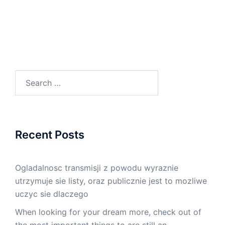
Search
for:
Recent Posts
Ogladalnosc transmisji z powodu wyraznie
utrzymuje sie listy, oraz publicznie jest to mozliwe
uczyc sie dlaczego
When looking for your dream more, check out of