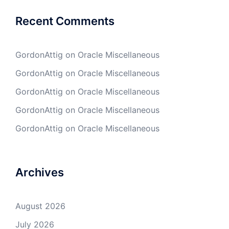
Recent Comments
GordonAttig
on
Oracle Miscellaneous
GordonAttig
on
Oracle Miscellaneous
GordonAttig
on
Oracle Miscellaneous
GordonAttig
on
Oracle Miscellaneous
GordonAttig
on
Oracle Miscellaneous
Archives
August 2026
July 2026