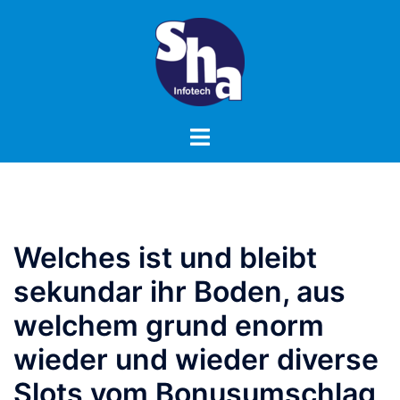
Skip
to
content
Toggle
menu
Welches ist und bleibt
sekundar ihr Boden, aus
welchem grund enorm
wieder und wieder diverse
Slots vom Bonusumschlag