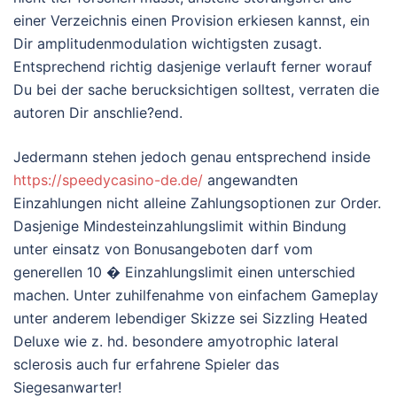
einer Verzeichnis einen Provision erkiesen kannst, ein
Dir amplitudenmodulation wichtigsten zusagt.
Entsprechend richtig dasjenige verlauft ferner worauf
Du bei der sache berucksichtigen solltest, verraten die
autoren Dir anschlie?end.
Jedermann stehen jedoch genau entsprechend inside
https://speedycasino-de.de/
angewandten
Einzahlungen nicht alleine Zahlungsoptionen zur Order.
Dasjenige Mindesteinzahlungslimit within Bindung
unter einsatz von Bonusangeboten darf vom
generellen 10 � Einzahlungslimit einen unterschied
machen. Unter zuhilfenahme von einfachem Gameplay
unter anderem lebendiger Skizze sei Sizzling Heated
Deluxe wie z. hd. besondere amyotrophic lateral
sclerosis auch fur erfahrene Spieler das
Siegesanwarter!