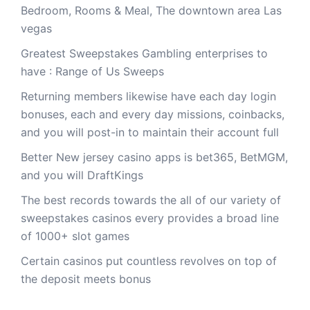
Bedroom, Rooms & Meal, The downtown area Las
vegas
Greatest Sweepstakes Gambling enterprises to
have : Range of Us Sweeps
Returning members likewise have each day login
bonuses, each and every day missions, coinbacks,
and you will post-in to maintain their account full
Better New jersey casino apps is bet365, BetMGM,
and you will DraftKings
The best records towards the all of our variety of
sweepstakes casinos every provides a broad line
of 1000+ slot games
Certain casinos put countless revolves on top of
the deposit meets bonus