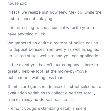
household
In fact, we realize just how New Mexico, while the
a state, accepts playing
It is refreshing to see a special website you to
have anything quick
We gathered an entire directory of online casino
no deposit bonuses from every as well as signed
up United states website and you can application
In the event you haven’t, our company is here to
greatly help � look at the move-by-move
publication i waiting less than
Gamblizard gurus made use of a strict selection of
evaluation variables to collect a perfect totally
free currency no deposit casino list
Fremont Lodge & Gambling establishment