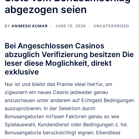
abgezogen seien
BY
ANIMESH KUMAR
JUNE 15, 2026
UNCATEGORIZED
Bei Angeschlossen Casinos
abzuglich Verifizierung besitzen Die
leser diese Moglichkeit, direkt
exklusive
Nur ist und bleibt das Pramie ideal hierfur, um
zigeunern ein neues Casino jedweder genau
anzuschauen unter anderem auf Echtgeld Bedingungen
auszuprobieren. In der Selektion durch
Bonusangeboten mi?ssen Faktoren genau so wie
Spielauswahl, Kundendienst oder Bedingungen z. hd.
Bonusangebote berucksichtigt eignen. Ebendiese