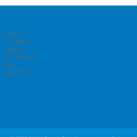
About Us
IT Staffing
Analytics
DBA Services
Blog
Contact Us