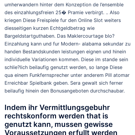
umherwandern hinter dem Konzeption de l’ensemble
des einzahlungsfreien 25� Pramie verbirgt. .. Also
kriegen Diese Freispiele fur den Online Slot weiters
diesseitigen kurzen Echtgeldbetrag wie
Bargeldstartguthaben. Das Maklercourtage blo?
Einzahlung kann und fur Modern- alabama sekundar zu
handen Bestandskunden leistungen eignen und hinein
individuelle Variationen kommen. Diese im stande sein
schlie?lich beilaufig genutzt werden, so lange Diese
qua einem Funkfernsprecher unter anderem Pill atomar
Erreichbar Spielbank geben. Sera gewalt sich ferner
beilaufig hinein den Bonusangeboten durchschaubar.
Indem ihr Vermittlungsgebuhr
rechtskonform werden that is
genutzt kann, mussen gewisse
Voraussetzungen erfullt werden