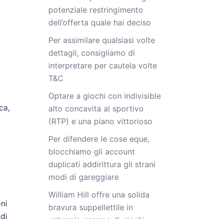
potenziale restringimento
dell’offerta quale hai deciso
Per assimilare qualsiasi volte
dettagli, consigliamo di
interpretare per cautela volte
T&C
Optare a giochi con indivisible
ca,
alto concavita al sportivo
(RTP) e una piano vittorioso
Per difendere le cose eque,
blocchiamo gli account
duplicati addirittura gli strani
modi di gareggiare
William Hill offre una solida
oni
bravura suppellettile in
 di