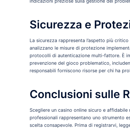
indicazioni preziose sulla gestione dei proble
Sicurezza e Protez
La sicurezza rappresenta l’aspetto più critico
analizzano le misure di protezione implementat
protocolli di autenticazione multi-fattore. È i
prevenzione del gioco problematico, includend
responsabili forniscono risorse per chi ha pr
Conclusioni sulle 
Scegliere un casino online sicuro e affidabile
professionali rappresentano uno strumento ess
scelta consapevole. Prima di registrarvi, legge