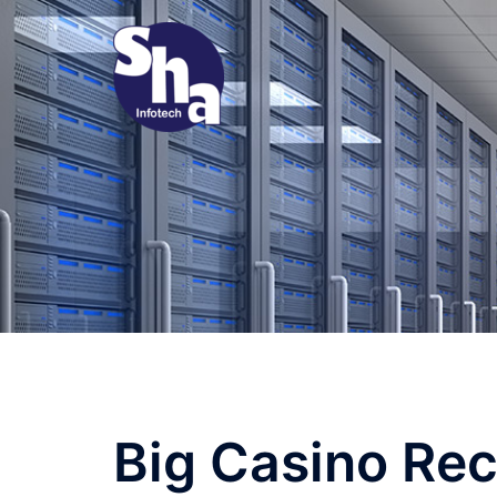
Skip
to
content
Big Casino Rec