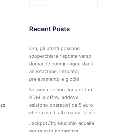
for:
Recent Posts
Ora, gli utenti possono
scoperchiare risposte verso
domande comuni riguardanti
annotazione, intricato,
prelevamento e giochi
Nessuna ripiano con arbitrio
ADM la offre, laddove
rso
esistono operatori da 5 euro
che razza di alternativa facile
JackpotCity Mucchio eccelle
per questo apparenza,