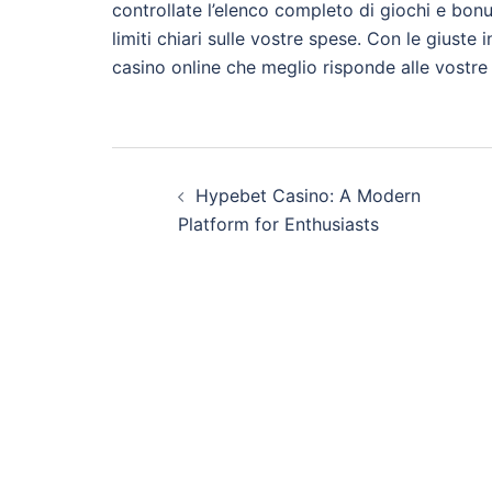
controllate l’elenco completo di giochi e bonu
limiti chiari sulle vostre spese. Con le giuste 
casino online che meglio risponde alle vostre
Post
Hypebet Casino: A Modern
navigation
Platform for Enthusiasts