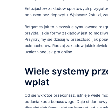
Entuzjastow zakladow sportowych przygoto
bonusem bez depozytu. Wplacasz 2stu zl, zar
Betgames jak to niezwykle symulowane rozgr
przyjda, jakie formy zakladow jest to mozli
Przyjrzyjmy sie dzisiaj w przeszlosci jak poj
bukmacherow. Rodzaj zakladow jakiekolwiek 
uzaleznione jak gra online.
Wiele systemy prze
wplat
Od sie wkrotce przekonasz, istnieje wiele mo
podania kodu bonusowego. Daje ci darmowyc
dlugoletnich fanow slotow internet, od nie 