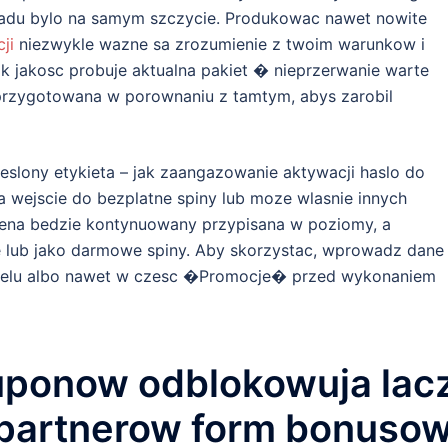
ladu bylo na samym szczycie. Produkowac nawet nowite
ji
niezwykle wazne sa zrozumienie z twoim warunkow i
k jakosc probuje aktualna pakiet � nieprzerwanie warte
 przygotowana w porownaniu z tamtym, abys zarobil
slony etykieta – jak zaangazowanie aktywacji haslo do
a wejscie do bezplatne spiny lub moze wlasnie innych
 cena bedzie kontynuowany przypisana w poziomy, a
e lub jako darmowe spiny. Aby skorzystac, wprowadz dane
 w celu albo nawet w czesc �Promocje� przed wykonaniem
uponow odblokowuja lac
 partnerow form bonuso