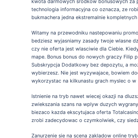
kwota darmowych srodkow bonusowych za 
technologia informacyjna co oznacza, ze robi
bukmachera jedna ekstremalnie kompletnych 
Witamy na przewodniku nastepowaniu promocj
bedziesz wyjasniamy zasady twoje wlasne dzia
czy nie oferta jest wlasciwie dla Ciebie. Kie
mape. Bonus bonus do nowych graczy Filip po
Subskrypcja Dodatkowy bez depozytu, a moz
wybierzesz. Nie jest wyzywajace, bowiem 
wykorzystac na kilkunastu grach myslec o w 
Istnienie na tryb nawet wiecej okazji na dluz
zwiekszania szans na wplyw duzych wygrany
biezaco kazda ekscytujaca oferta Totalcasin
zrobi zadecydowac o czymkolwiek, czy siedz
Zanurzenie sie na scena zakladow online try