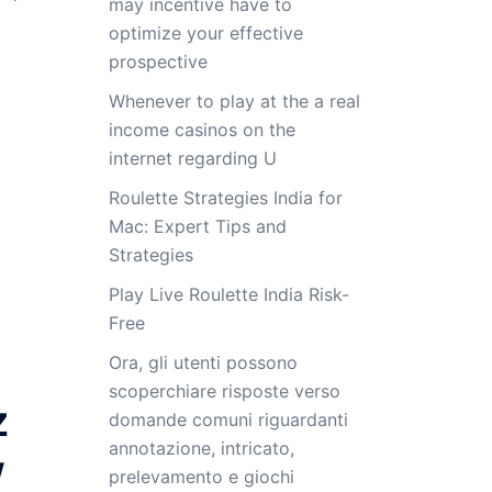
may incentive have to
optimize your effective
prospective
Whenever to play at the a real
income casinos on the
internet regarding U
Roulette Strategies India for
Mac: Expert Tips and
Strategies
Play Live Roulette India Risk-
Free
Ora, gli utenti possono
scoperchiare risposte verso
z
domande comuni riguardanti
annotazione, intricato,
w
prelevamento e giochi