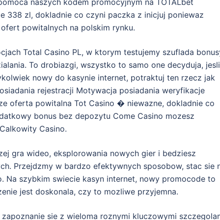
pomoca naszych kodem promocyjnym na TOTALbet
e 338 zl, dokladnie co czyni paczka z inicjuj poniewaz
ofert powitalnych na polskim rynku.
ach Total Casino PL, w ktorym testujemy szuflada bonusy
lania. To drobiazgi, wszystko to samo one decyduja, jesli
dykolwiek nowy do kasynie internet, potraktuj ten rzecz jak
siadania rejestracji Motywacja posiadania weryfikacje
e oferta powitalna Tot Casino � niewazne, dokladnie co
dodatkowy bonus bez depozytu Come Casino mozesz
Calkowity Casino.
szej gra wideo, eksplorowania nowych gier i bedziesz
ch. Przejdzmy w bardzo efektywnych sposobow, stac sie 
o. Na szybkim swiecie kasyn internet, nowy promocode to
enie jest doskonala, czy to mozliwe przyjemna.
b zapoznanie sie z wieloma roznymi kluczowymi szczegolam