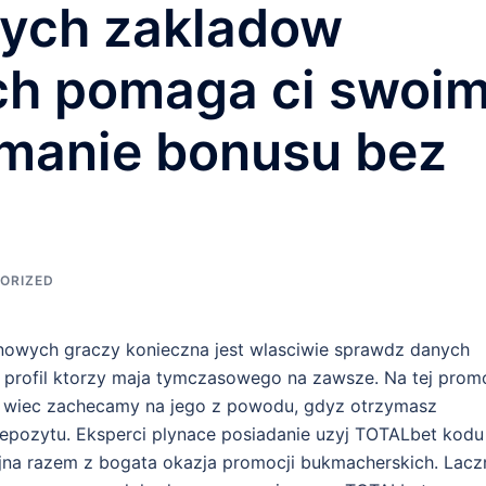
nych zakladow
ch pomaga ci swoi
manie bonusu bez
ORIZED
nowych graczy konieczna jest wlasciwie sprawdz danych
 profil ktorzy maja tymczasowego na zawsze. Na tej promo
e wiec zachecamy na jego z powodu, gdyz otrzymasz
ozytu. Eksperci plynace posiadanie uzyj TOTALbet kodu
jna razem z bogata okazja promocji bukmacherskich. Lacz