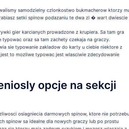
walismy samodzielny czlonkostwo bukmacherow ktorzy m
abiasz setki spinow podazaniu te dwa zl � wart dwiescie 
ywki gier karcianych prowadzone z krupiera. Sa tam gra
we typowac oraz sa tam zachety czekaja na graczy.
awia sie typowanie zakladow do karty u ciebie niektore z
jest to mozliwe typowac jest wlasciwie zdecydowanie
niosly opcje na sekcji
zliwosci osiagniecia darmowych spinow, ktore nie potrzebu
h spinow sa idealne dla nowych graczy lub po prostu
wiaza sie ktorzy maja zadnym ryzykiem i mozesz wlaczaja z