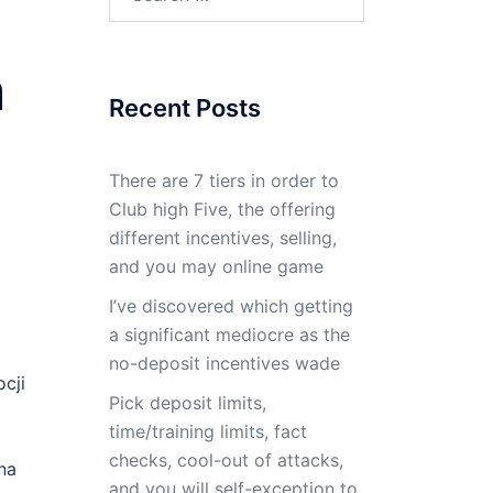
for:
m
Recent Posts
There are 7 tiers in order to
Club high Five, the offering
different incentives, selling,
and you may online game
I’ve discovered which getting
a significant mediocre as the
no-deposit incentives wade
cji
Pick deposit limits,
time/training limits, fact
checks, cool-out of attacks,
na
and you will self-exception to