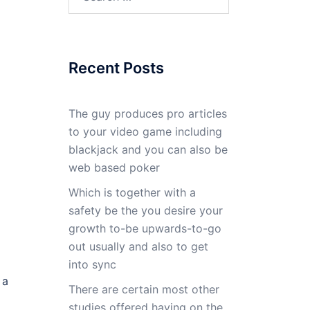
for:
Recent Posts
The guy produces pro articles
to your video game including
blackjack and you can also be
web based poker
Which is together with a
safety be the you desire your
growth to-be upwards-to-go
out usually and also to get
into sync
 a
There are certain most other
studies offered having on the