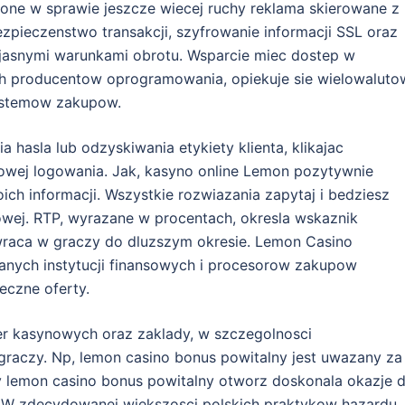
one w sprawie jeszcze wiecej ruchy reklama skierowane z
zpieczenstwo transakcji, szyfrowanie informacji SSL oraz
 jasnymi warunkami obrotu. Wsparcie miec dostep w
h producentow oprogramowania, opiekuje sie wielowaluto
systemow zakupow.
hasla lub odzyskiwania etykiety klienta, klikajac
etowej logowania. Jak, kasyno online Lemon pozytywnie
ch informacji. Wszystkie rozwiazania zapytaj i bedziesz
towej. RTP, wyrazane w procentach, okresla wskaznik
, wraca w graczy do dluzszym okresie. Lemon Casino
wanych instytucji finansowych i procesorow zakupow
eczne oferty.
ier kasynowych oraz zaklady, w szczegolnosci
graczy. Np, lemon casino bonus powitalny jest uwazany za
ny lemon casino bonus powitalny otworz doskonala okazje 
. W zdecydowanej wiekszosci polskich praktykow hazardu