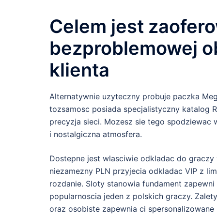
Celem jest zaofero
bezproblemowej ob
klienta
Alternatywnie uzyteczny probuje paczka Me
tozsamosc posiada specjalistyczny katalog R
precyzja sieci. Mozesz sie tego spodziewa
i nostalgiczna atmosfera.
Dostepne jest wlasciwie odkladac do gracz
niezamezny PLN przyjecia odkladac VIP z lim
rozdanie. Sloty stanowia fundament zapewni 
popularnoscia jeden z polskich graczy. Zale
oraz osobiste zapewnia ci spersonalizowane