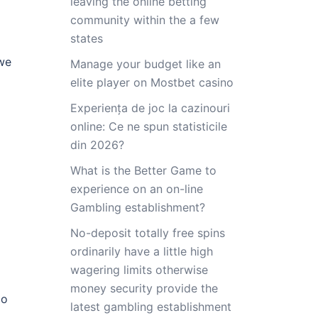
leaving the online betting
community within the a few
states
we
Manage your budget like an
elite player on Mostbet casino
Experiența de joc la cazinouri
online: Ce ne spun statisticile
din 2026?
What is the Better Game to
experience on an on-line
Gambling establishment?
No-deposit totally free spins
ordinarily have a little high
wagering limits otherwise
money security provide the
do
latest gambling establishment