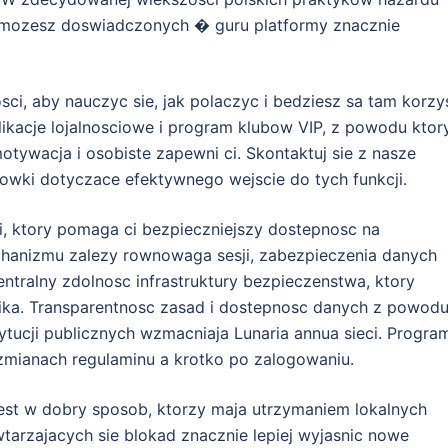
i mozesz doswiadczonych � guru platformy znacznie
ci, aby nauczyc sie, jak polaczyc i bedziesz sa tam korzy
likacje lojalnosciowe i program klubow VIP, z powodu kto
ywacja i osobiste zapewni ci. Skontaktuj sie z nasze
owki dotyczace efektywnego wejscie do tych funkcji.
i, ktory pomaga ci bezpieczniejszy dostepnosc na
chanizmu zalezy rownowaga sesji, zabezpieczenia danych
ntralny zdolnosc infrastruktury bezpieczenstwa, ktory
ika. Transparentnosc zasad i dostepnosc danych z powod
tytucji publicznych wzmacniaja Lunaria annua sieci. Progra
 zmianach regulaminu a krotko po zalogowaniu.
est w dobry sposob, ktorzy maja utrzymaniem lokalnych
rzajacych sie blokad znacznie lepiej wyjasnic nowe