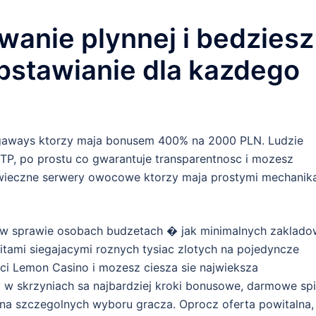
wanie plynnej i bedziesz
stawianie dla kazdego
gaways ktorzy maja bonusem 400% na 2000 PLN. Ludzie
TP, po prostu co gwarantuje transparentnosc i mozesz
c wieczne serwery owocowe ktorzy maja prostymi mechanik
y w sprawie osobach budzetach � jak minimalnych zaklado
itami siegajacymi roznych tysiac zlotych na pojedyncze
ci Lemon Casino i mozesz ciesza sie najwieksza
ty w skrzyniach sa najbardziej kroki bonusowe, darmowe sp
 na szczegolnych wyboru gracza. Oprocz oferta powitalna,