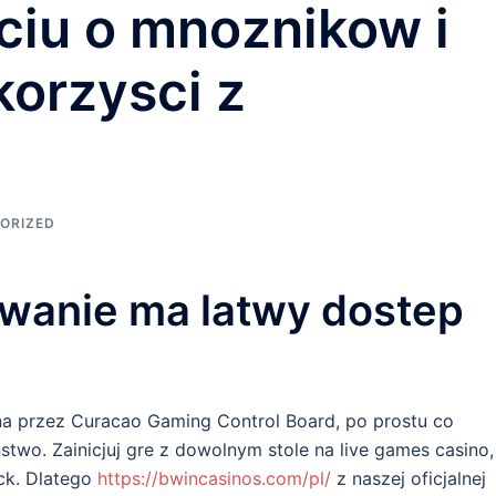
ciu o mnoznikow i
orzysci z
ORIZED
wanie ma latwy dostep
na przez Curacao Gaming Control Board, po prostu co
two. Zainicjuj gre z dowolnym stole na live games casino,
ack. Dlatego
https://bwincasinos.com/pl/
z naszej oficjalnej