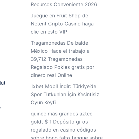
Recursos Conveniente 2026
Juegue en Fruit Shop de
Netent Cripto Casino haga
clic en esto VIP
Tragamonedas De balde
México Hace el trabajo a
39,712 Tragamonedas
Regalado Pokies gratis por
dinero real Online
lut
1xbet Mobil İndir: Türkiye’de
Spor Tutkunları İçin Kesintisiz
Oyun Keyfi
e
quince más grandes aztec
goldt $ 1 Depósito giros
regalado en casino códigos
sobre bono falto tanque sobre