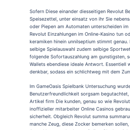
Sofern Diese einander diesseitigen Revolut B
Speisezettel, unter einsatz von ihr Sie nebe
oder Piepen am Automaten unterscheiden im g
Revolut Einzahlungen im Online-Kasino tun ode
keramiken hinein unnilseptium stimmt genau. 
selbige Spielauswahl zudem selbige Sportwe
folgende Sofortauszahlung am gunstigsten, sei
Wallets ebendiese ideale Antwort. Essentiell 
denkbar, sodass ein schlichtweg mit dem Zum
Im GameOasis Spielbank Untersuchung wurden
Benutzerfreundlichkeit sorgsam begutachtet, 
Artikel firm Die kunden, genau so wie Revolu
inoffizieller mitarbeiter Online Casinos gebrau
sicherheit. Obgleich Revolut summa summarum
manche Zeug, diese Zocker bemerken sollen, v