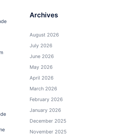
Archives
nde
August 2026
July 2026
im
June 2026
May 2026
April 2026
March 2026
February 2026
January 2026
nde
December 2025
rne
November 2025