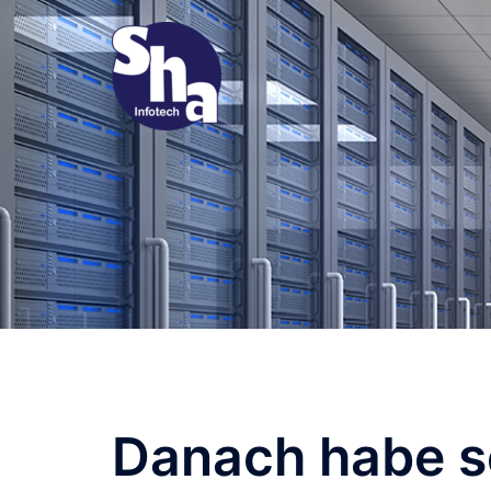
Skip
to
content
Danach habe sel