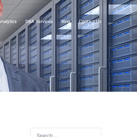
Analytics
DBA Services
Blog
Contact Us
Search