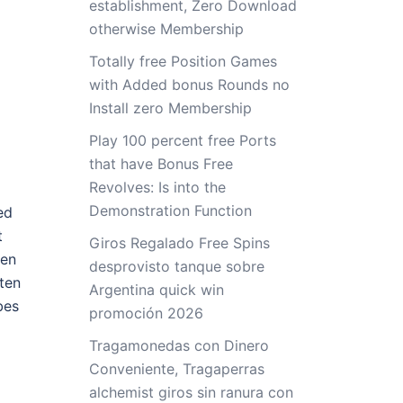
establishment, Zero Download
otherwise Membership
Totally free Position Games
with Added bonus Rounds no
Install zero Membership
Play 100 percent free Ports
that have Bonus Free
Revolves: Is into the
Demonstration Function
ed
t
Giros Regalado Free Spins
nen
desprovisto tanque sobre
lten
Argentina quick win
bes
promoción 2026
Tragamonedas con Dinero
Conveniente, Tragaperras
alchemist giros sin ranura con