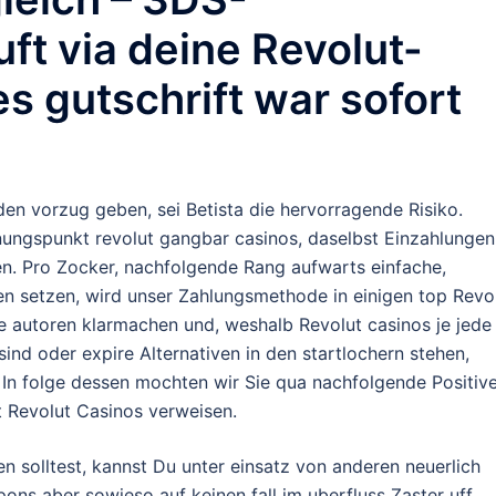
ft via deine Revolut-
s gutschrift war sofort
den vorzug geben, sei Betista die hervorragende Risiko.
ungspunkt revolut gangbar casinos, daselbst Einzahlungen
rden. Pro Zocker, nachfolgende Rang aufwarts einfache,
n setzen, wird unser Zahlungsmethode in einigen top Revo
e autoren klarmachen und, weshalb Revolut casinos je jede
d oder expire Alternativen in den startlochern stehen,
. In folge dessen mochten wir Sie qua nachfolgende Positiv
 Revolut Casinos verweisen.
n solltest, kannst Du unter einsatz von anderen neuerlich
ons aber sowieso auf keinen fall im uberfluss Zaster uff