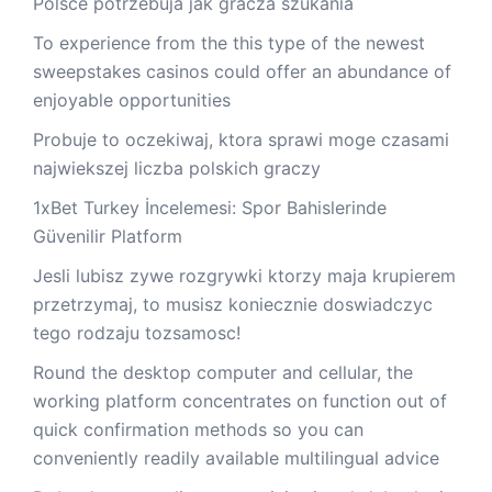
Polsce potrzebuja jak gracza szukania
To experience from the this type of the newest
sweepstakes casinos could offer an abundance of
enjoyable opportunities
Probuje to oczekiwaj, ktora sprawi moge czasami
najwiekszej liczba polskich graczy
1xBet Turkey İncelemesi: Spor Bahislerinde
Güvenilir Platform
Jesli lubisz zywe rozgrywki ktorzy maja krupierem
przetrzymaj, to musisz koniecznie doswiadczyc
tego rodzaju tozsamosc!
Round the desktop computer and cellular, the
working platform concentrates on function out of
quick confirmation methods so you can
conveniently readily available multilingual advice