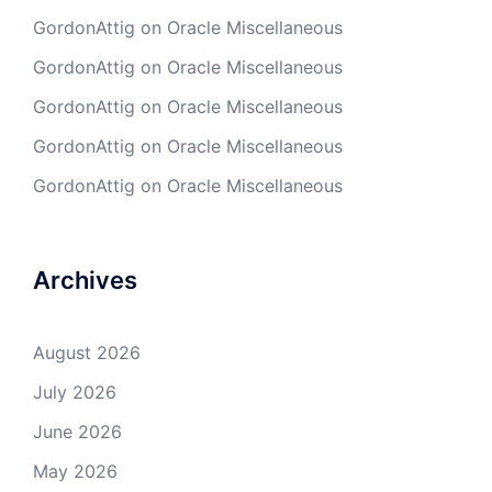
GordonAttig
on
Oracle Miscellaneous
GordonAttig
on
Oracle Miscellaneous
GordonAttig
on
Oracle Miscellaneous
GordonAttig
on
Oracle Miscellaneous
GordonAttig
on
Oracle Miscellaneous
Archives
August 2026
July 2026
June 2026
May 2026