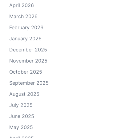
April 2026
March 2026
February 2026
January 2026
December 2025
November 2025
October 2025
September 2025
August 2025
July 2025
June 2025
May 2025