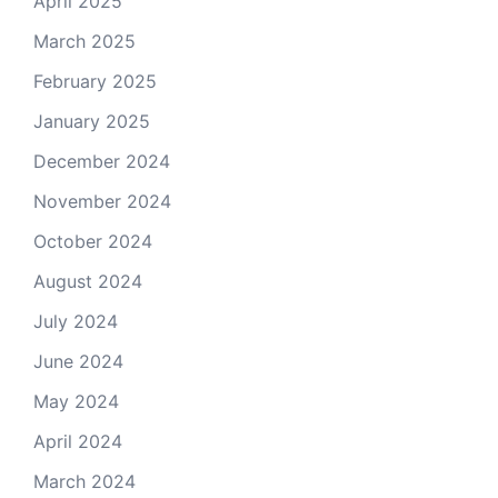
April 2025
March 2025
February 2025
January 2025
December 2024
November 2024
October 2024
August 2024
July 2024
June 2024
May 2024
April 2024
March 2024