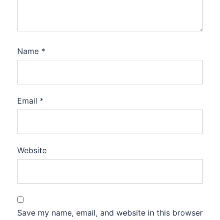
Name
*
Email
*
Website
Save my name, email, and website in this browser