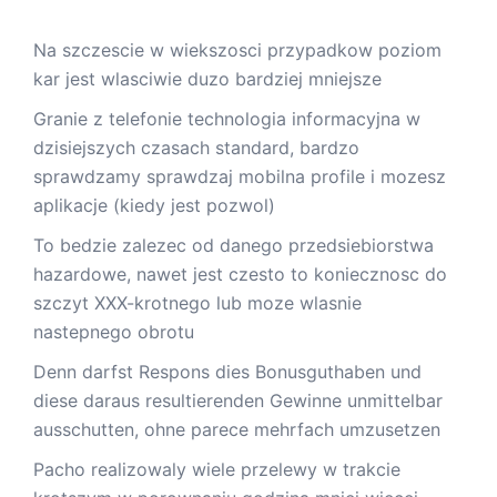
Na szczescie w wiekszosci przypadkow poziom
kar jest wlasciwie duzo bardziej mniejsze
Granie z telefonie technologia informacyjna w
dzisiejszych czasach standard, bardzo
sprawdzamy sprawdzaj mobilna profile i mozesz
aplikacje (kiedy jest pozwol)
To bedzie zalezec od danego przedsiebiorstwa
hazardowe, nawet jest czesto to koniecznosc do
szczyt XXX-krotnego lub moze wlasnie
nastepnego obrotu
Denn darfst Respons dies Bonusguthaben und
diese daraus resultierenden Gewinne unmittelbar
ausschutten, ohne parece mehrfach umzusetzen
Pacho realizowaly wiele przelewy w trakcie