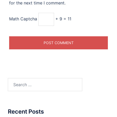
for the next time I comment.
Math Captcha
+ 9 = 11
Search
for:
Recent Posts