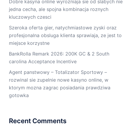
Dobre kasyna online wyrozniaja sie od slabych nie
jedna cecha, ale spojna kombinacja roznych
kluczowych czesci
Szeroka oferta gier, natychmiastowe zyski oraz
profesjonalna obsluga klienta sprawiaja, ze jest to
miejsce korzystne
BankRolla Remark 2026: 200K GC & 2 South
carolina Acceptance Incentive
Agent panstwowy – Totalizator Sportowy –
rozwinal sie zupelnie nowe kasyno online, w
ktorym mozna zagrac posiadania prawdziwa
gotowka
Recent Comments