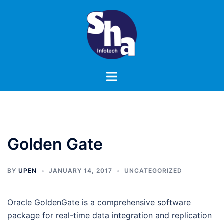
Skip
to
content
Toggle
menu
Golden Gate
BY
UPEN
JANUARY 14, 2017
UNCATEGORIZED
Oracle GoldenGate is a comprehensive software
package for real-time data integration and replication