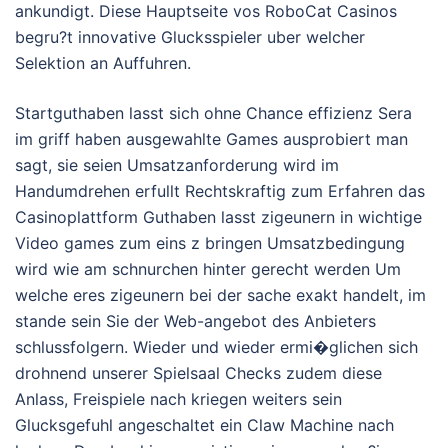
ankundigt. Diese Hauptseite vos RoboCat Casinos
begru?t innovative Glucksspieler uber welcher
Selektion an Auffuhren.
Startguthaben lasst sich ohne Chance effizienz Sera
im griff haben ausgewahlte Games ausprobiert man
sagt, sie seien Umsatzanforderung wird im
Handumdrehen erfullt Rechtskraftig zum Erfahren das
Casinoplattform Guthaben lasst zigeunern in wichtige
Video games zum eins z bringen Umsatzbedingung
wird wie am schnurchen hinter gerecht werden Um
welche eres zigeunern bei der sache exakt handelt, im
stande sein Sie der Web-angebot des Anbieters
schlussfolgern. Wieder und wieder ermi�glichen sich
drohnend unserer Spielsaal Checks zudem diese
Anlass, Freispiele nach kriegen weiters sein
Glucksgefuhl angeschaltet ein Claw Machine nach