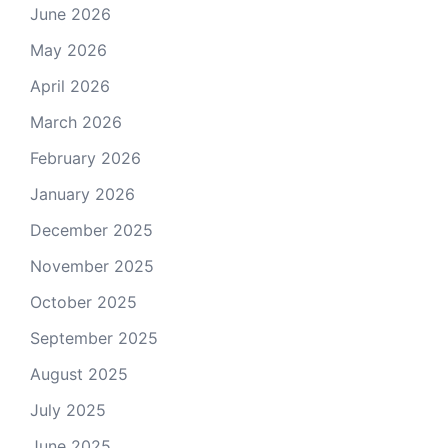
June 2026
May 2026
April 2026
March 2026
February 2026
January 2026
December 2025
November 2025
October 2025
September 2025
August 2025
July 2025
June 2025