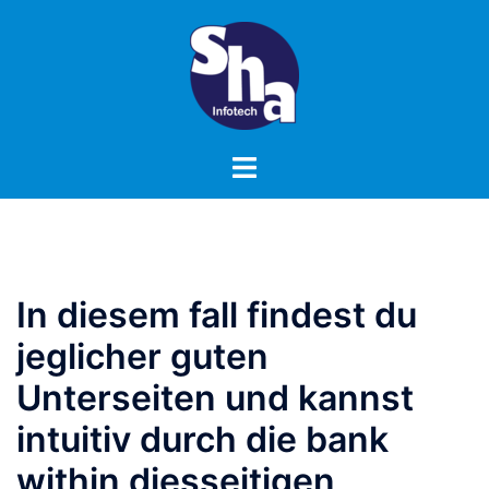
Skip
to
content
Toggle
menu
In diesem fall findest du
jeglicher guten
Unterseiten und kannst
intuitiv durch die bank
within diesseitigen