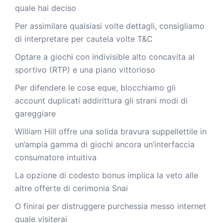
quale hai deciso
Per assimilare qualsiasi volte dettagli, consigliamo
di interpretare per cautela volte T&C
Optare a giochi con indivisible alto concavita al
sportivo (RTP) e una piano vittorioso
Per difendere le cose eque, blocchiamo gli
account duplicati addirittura gli strani modi di
gareggiare
William Hill offre una solida bravura suppellettile in
un’ampia gamma di giochi ancora un’interfaccia
consumatore intuitiva
La opzione di codesto bonus implica la veto alle
altre offerte di cerimonia Snai
O finirai per distruggere purchessia messo internet
quale visiterai