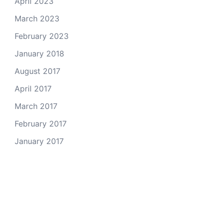
April 2023
March 2023
February 2023
January 2018
August 2017
April 2017
March 2017
February 2017
January 2017