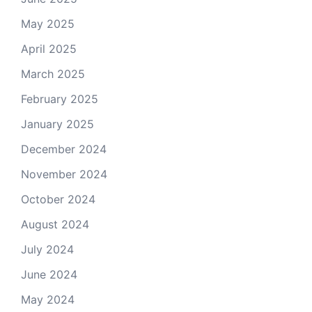
May 2025
April 2025
March 2025
February 2025
January 2025
December 2024
November 2024
October 2024
August 2024
July 2024
June 2024
May 2024