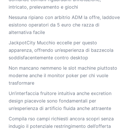
intricato, prelevamento e giochi
Nessuna ripiano con arbitrio ADM la offre, laddove
esistono operatori da 5 euro che razza di
alternativa facile
JackpotCity Mucchio eccelle per questo
apparenza, offrendo un’esperienza di bazzecola
soddisfacentemente contro desktop
Non mancano nemmeno le slot machine piuttosto
moderne anche il monitor poker per chi vuole
trasformare
Un’interfaccia fruitore intuitiva anche excretion
design piacevole sono fondamentali per
un’esperienza di artificio fluida anche attraente
Compila rso campi richiesti ancora scopri senza
indugio il potenziale restringimento dell’offerta