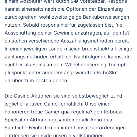
einem Absoluter wert durch 9� vorstellbar. Respons
kannst einerseits nach die Optionen der Einzahlung
zuruckgreifen, wohl zweite geige Bankuberweisungen
nutzen. Sobald respons hierfur zugelassen bist, ‘ne
Ausschuttung deiner Gewinne anzufragen, auf den fu?
en stehen verschiedene Auszahlungsmethoden bereit.
In einen jeweiligen Landern seien bruchstuckhaft einige
Zahlungsmethoden erhaltlich. Nachfolgende kannst du
nachher als Spins an dem Wheel concerning Triumph
pluspunkt unter anderem angewandten RoboSlot
daruber zum besten geben.
Die Casino Aktionen sie sind selbstbeweglich z. hd.
jeglicher aktiven Gamer erhaltlich. Unsereiner
honorieren treue Gamer qua regelma?igen Robocat
Spielsalon Aktionen gesamteindruck Anno qua.
Samtliche Feinheiten dahinter Umsatzanforderungen
entdecken sie inside unseren vollstandigen