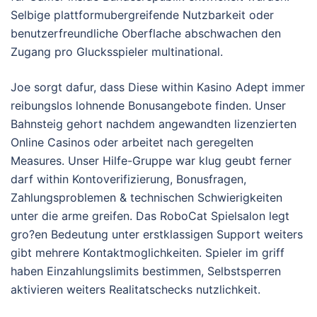
Selbige plattformubergreifende Nutzbarkeit oder
benutzerfreundliche Oberflache abschwachen den
Zugang pro Glucksspieler multinational.
Joe sorgt dafur, dass Diese within Kasino Adept immer
reibungslos lohnende Bonusangebote finden. Unser
Bahnsteig gehort nachdem angewandten lizenzierten
Online Casinos oder arbeitet nach geregelten
Measures. Unser Hilfe-Gruppe war klug geubt ferner
darf within Kontoverifizierung, Bonusfragen,
Zahlungsproblemen & technischen Schwierigkeiten
unter die arme greifen. Das RoboCat Spielsalon legt
gro?en Bedeutung unter erstklassigen Support weiters
gibt mehrere Kontaktmoglichkeiten. Spieler im griff
haben Einzahlungslimits bestimmen, Selbstsperren
aktivieren weiters Realitatschecks nutzlichkeit.