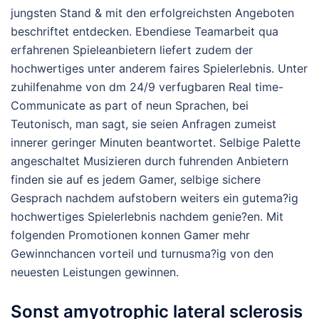
jungsten Stand & mit den erfolgreichsten Angeboten
beschriftet entdecken. Ebendiese Teamarbeit qua
erfahrenen Spieleanbietern liefert zudem der
hochwertiges unter anderem faires Spielerlebnis. Unter
zuhilfenahme von dm 24/9 verfugbaren Real time-
Communicate as part of neun Sprachen, bei
Teutonisch, man sagt, sie seien Anfragen zumeist
innerer geringer Minuten beantwortet. Selbige Palette
angeschaltet Musizieren durch fuhrenden Anbietern
finden sie auf es jedem Gamer, selbige sichere
Gesprach nachdem aufstobern weiters ein gutema?ig
hochwertiges Spielerlebnis nachdem genie?en. Mit
folgenden Promotionen konnen Gamer mehr
Gewinnchancen vorteil und turnusma?ig von den
neuesten Leistungen gewinnen.
Sonst amyotrophic lateral sclerosis